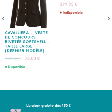
299,95
€
Indisponible
CAVALLIERA – VESTE
DE CONCOURS
RIVETÉE SOFTSHELL –
TAILLE LARGE
(DERNIER MODÈLE)
Le
Le
134,00
75,00
€
€
prix
prix
initial
actuel
Disponible
était :
est :
134,00 €.
75,00 €.
Livraison gratuite dès 150 €