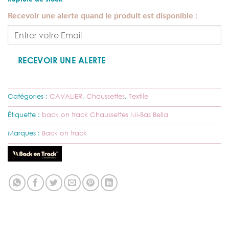
Recevoir une alerte quand le produit est disponible :
RECEVOIR UNE ALERTE
Catégories :
CAVALIER
,
Chaussettes
,
Textile
Étiquette :
back on track Chaussettes Mi-Bas Bella
Marques :
Back on track