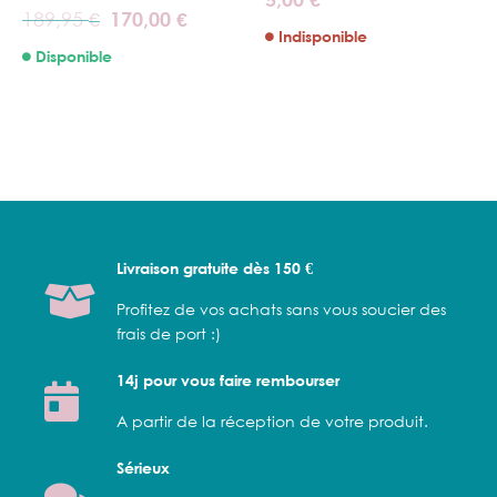
€
Le
Le
189,95
170,00
€
€
prix
prix
Indisponible
initial
actuel
Disponible
était :
est :
189,95 €.
170,00 €.
Livraison gratuite dès 150 €
Profitez de vos achats sans vous soucier des
frais de port :)
14j pour vous faire rembourser
A partir de la réception de votre produit.
Sérieux