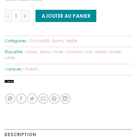
quantité de Roeckl - Gants Monaco (blanc ou noir)
AJOUTER AU PANIER
Catégories :
CAVALIER
,
Gants
,
Textile
Étiquettes :
black
,
blanc
,
hiver
,
Monaco
,
noir
,
roeckl
,
tactile
,
white
Marques :
Roeckl
DESCRIPTION