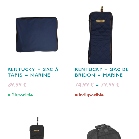
KENTUCKY – SAC À
KENTUCKY – SAC DE
TAPIS – MARINE
BRIDON – MARINE
Plage
39,99
74,99
79,99
€
€
€
–
de
prix :
Disponible
Indisponible
74,99 €
à
79,99 €