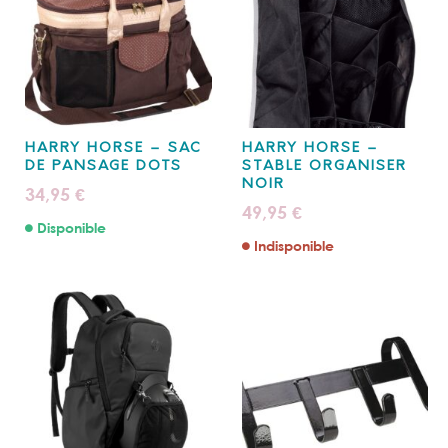
HARRY HORSE – SAC
HARRY HORSE –
DE PANSAGE DOTS
STABLE ORGANISER
NOIR
34,95
€
49,95
€
Disponible
Indisponible