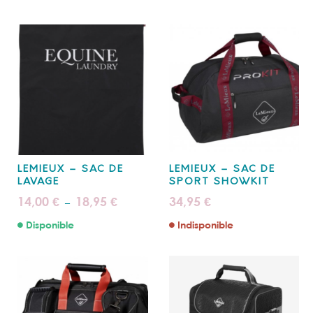
LEMIEUX – SAC DE
LEMIEUX – SAC DE
LAVAGE
SPORT SHOWKIT
Plage
14,00
18,95
34,95
€
€
€
–
de
prix :
Disponible
Indisponible
14,00 €
à
18,95 €