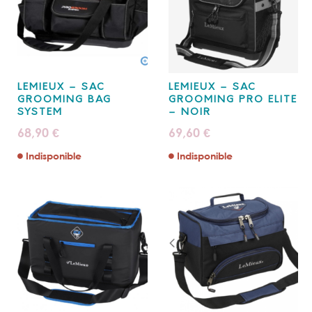
LEMIEUX – SAC
LEMIEUX – SAC
GROOMING BAG
GROOMING PRO ELITE
SYSTEM
– NOIR
68,90
69,60
€
€
Indisponible
Indisponible