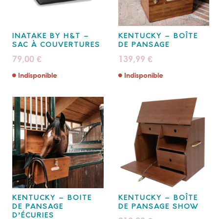
INATAKE BY H&T –
KENTUCKY – BOÎTE
SAC À COUVERTURES
DE PANSAGE
79,00
139,99
€
€
Indisponible
Indisponible
KENTUCKY – BOITE
KENTUCKY – BOÎTE
DE PANSAGE
DE PANSAGE SHOW
D’ÉCURIES