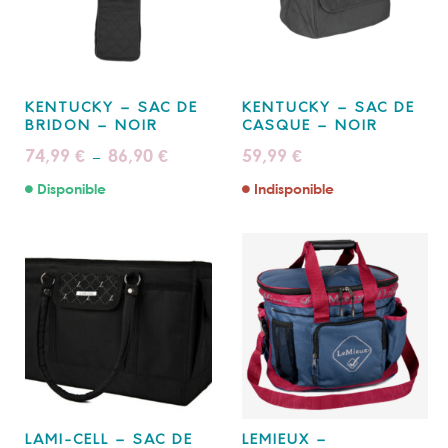
KENTUCKY – SAC DE
KENTUCKY – SAC DE
BRIDON – NOIR
CASQUE – NOIR
Plage
74,99
86,90
59,99
€
€
€
–
de
prix :
Disponible
Indisponible
74,99 €
à
86,90 €
LAMI-CELL – SAC DE
LEMIEUX –