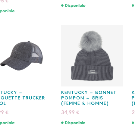
95
€
Disponible
ponible
NTUCKY –
KENTUCKY – BONNET
K
SQUETTE TRUCKER
POMPON – GRIS
P
OL
(FEMME & HOMME)
(
99
34,99
2
€
€
ponible
Disponible