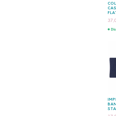
COL
CAS
FLA
37,
Dis
IMP
BAN
STA