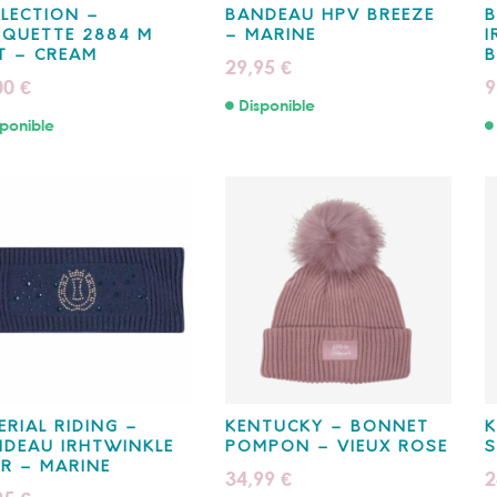
LECTION –
BANDEAU HPV BREEZE
QUETTE 2884 M
– MARINE
I
T – CREAM
B
29,95
€
00
9
€
Disponible
ponible
ERIAL RIDING –
KENTUCKY – BONNET
K
DEAU IRHTWINKLE
POMPON – VIEUX ROSE
S
R – MARINE
34,99
2
€