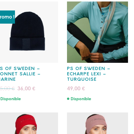
romo !
S OF SWEDEN –
PS OF SWEDEN –
ONNET SALLIE –
ECHARPE LEXI –
ARINE
TURQUOISE
Le
Le
5,00
36,00
49,00
€
€
€
prix
prix
initial
actuel
Disponible
Disponible
était :
est :
45,00 €.
36,00 €.