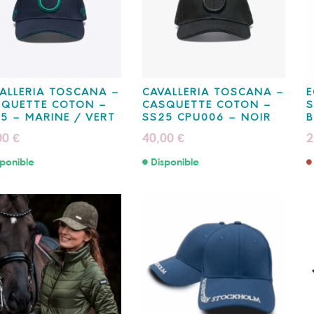
ALLERIA TOSCANA –
CAVALLERIA TOSCANA –
E
SQUETTE COTON –
CASQUETTE COTON –
5 – MARINE / VERT
SS25 CPU006 – NOIR
B
00
40,00
2
€
€
ponible
Disponible