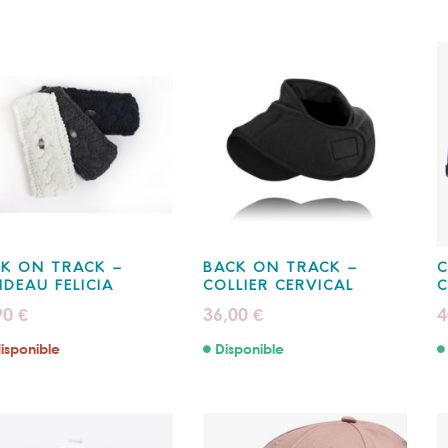
K ON TRACK –
BACK ON TRACK –
C
DEAU FELICIA
COLLIER CERVICAL
C
90
36,00
4
€
€
isponible
Disponible