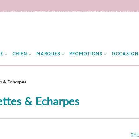
IENVENUE SUR NOTRE SITE DEDIE AUX AMOUREUX DES CHEVAUX
📦 FRAIS DE PORT OFFERTS DÈS 150€ D’ACHATS ! 📦
❤️ EXPÉDITIONS WORLDWIDE ❤️
IE
CHIEN
MARQUES
PROMOTIONS
OCCASION
s & Echarpes
ttes & Echarpes
Sho