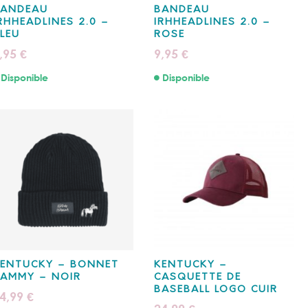
BANDEAU
BANDEAU
RHHEADLINES 2.0 –
IRHHEADLINES 2.0 –
LEU
ROSE
,95
9,95
€
€
Disponible
Disponible
ENTUCKY – BONNET
KENTUCKY –
AMMY – NOIR
CASQUETTE DE
BASEBALL LOGO CUIR
4,99
€