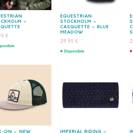
UESTRIAN
EQUESTRIAN
E
OCKHOLM –
STOCKHOLM –
SQUETTE
CASQUETTE – BLUE
C
MEADOW
S
95
€
29,95
2
€
ponible
Disponible
X-ON – NEW
IMPERIAL RIDING –
I