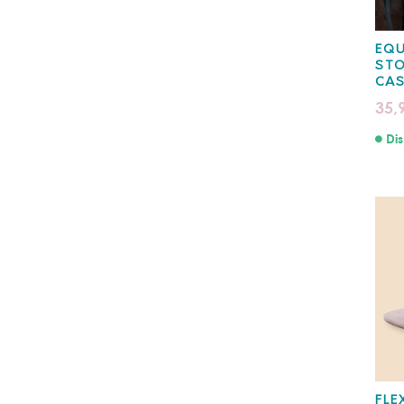
EQ
ST
CA
35,
Dis
FLE