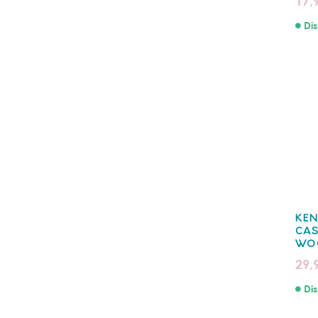
17,
Dis
KE
CA
WO
29,
Dis