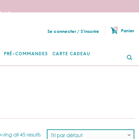
 ! 🦄
0
Panier
Se connecter / S’inscrire
PRÉ-COMMANDES
CARTE CADEAU
Re
po
wing all 45 results