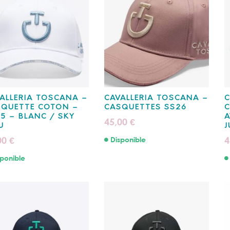
ALLERIA TOSCANA –
CAVALLERIA TOSCANA –
C
SQUETTE COTON –
CASQUETTES SS26
C
5 – BLANC / SKY
A
45,00
€
U
J
00
4
Disponible
€
ponible