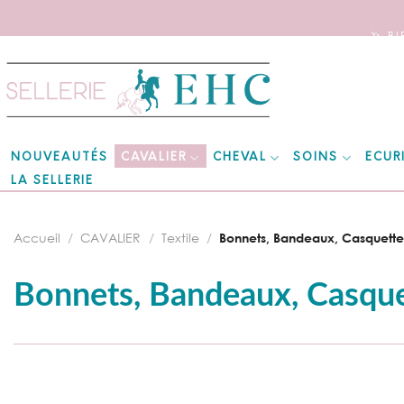
🦄 B
Skip
to
content
CAVALIER
CHEVAL
SOINS
ECUR
NOUVEAUTÉS
LA SELLERIE
Accueil
/
CAVALIER
/
Textile
/
Bonnets, Bandeaux, Casquette
Bonnets, Bandeaux, Casque