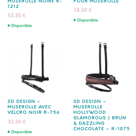
MUSEROLLE NOIRE R-
POUR MUSEROLLE
1212
18,50
€
53,50
€
Disponible
Disponible
SD DESIGN –
SD DESIGN –
MUSEROLLE AVEC
MUSEROLLE
VELCRO NOIR R-756
HOLLYWOOD
GLAMOROUS | BRUN
33,50
€
& DAZZLING
CHOCOLATE – R-1075
Disponible