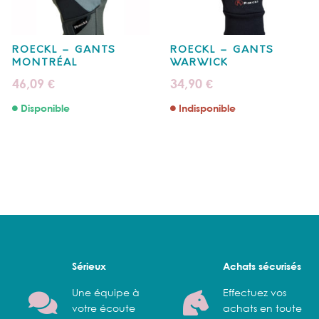
ROECKL – GANTS
ROECKL – GANTS
MONTRÉAL
WARWICK
46,09
34,90
€
€
Disponible
Indisponible
Sérieux
Achats sécurisés
Une équipe à
Effectuez vos
votre écoute
achats en toute