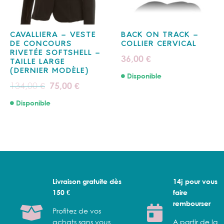
CAVALLIERA – VESTE
BACK ON TRACK –
DE CONCOURS
COLLIER CERVICAL
RIVETÉE SOFTSHELL –
36,00
€
TAILLE LARGE
(DERNIER MODÈLE)
Disponible
Le
Le
134,00
75,00
€
€
prix
prix
initial
actuel
Disponible
était :
est :
134,00 €.
75,00 €.
Livraison gratuite dès
14j pour vous
150 €
faire
rembourser
Profitez de vos
achats sans vous
A partir de la