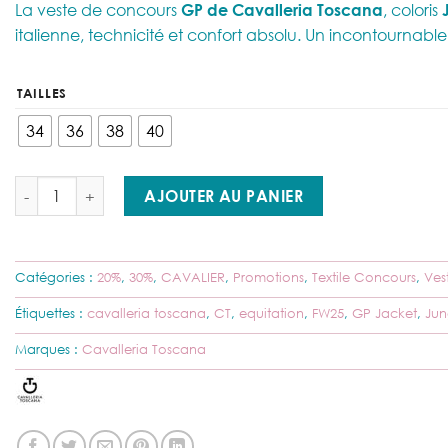
La veste de concours
GP de Cavalleria Toscana
, coloris
initial
actuel
italienne, technicité et confort absolu. Un incontournable p
était :
est :
545,00 €.
436,00 €.
TAILLES
34
36
38
40
quantité de Cavalleria Toscana – Veste de concours GP FW25 – 
AJOUTER AU PANIER
Catégories :
20%
,
30%
,
CAVALIER
,
Promotions
,
Textile Concours
,
Ves
Étiquettes :
cavalleria toscana
,
CT
,
equitation
,
FW25
,
GP Jacket
,
Jun
Marques :
Cavalleria Toscana