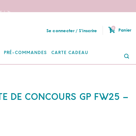
 ! 🦄
0
Panier
Se connecter / S’inscrire
PRÉ-COMMANDES
CARTE CADEAU
Re
po
TE DE CONCOURS GP FW25 –