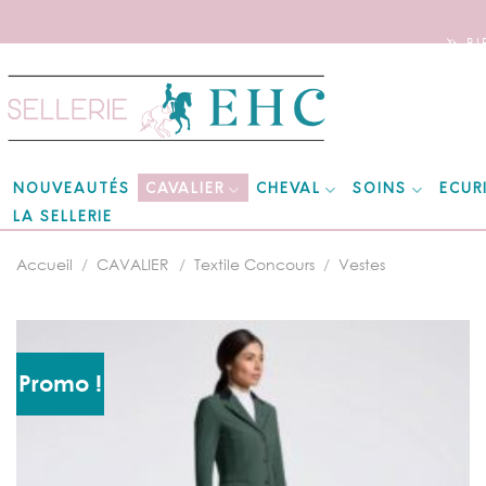
🦄 B
Skip
to
content
CAVALIER
CHEVAL
SOINS
ECUR
NOUVEAUTÉS
LA SELLERIE
Accueil
/
CAVALIER
/
Textile Concours
/
Vestes
Promo !