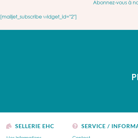
Abonnez-vous à not
[mailjet_subscribe widget_id="2"]
P
SELLERIE EHC
SERVICE / INFORM
Mes Informations
Contact