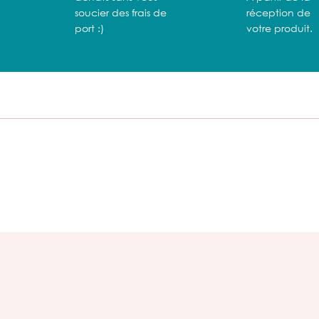
soucier des frais de
réception de
port :)
votre produit.