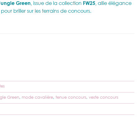
Jungle Green
, issue de la collection
FW25
, allie élégance
our briller sur les terrains de concours.
Jungle Green
tes
gle Green
,
mode cavalière
,
tenue concours
,
veste concours