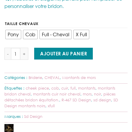
personnaliser votre bridon.
TAILLE CHEVAUX
Pony
Cob
Full - Cheval
X Full
quantité de SD Design – Montants Noirs R-467 | Élégance & solidi
AJOUTER AU PANIER
Catégories :
Briderie
,
CHEVAL
,
Montants de mors
Étiquettes :
cheek piece
,
cob
,
cuir
,
full
,
montants
,
montants
bridon cheval
,
montants cuir noir cheval
,
mors
,
noir
,
pièces
détachées bridon équitation.
,
R-467 SD Design
,
sd design
,
SD
Design montants noirs
,
xfull
Marques :
Sd Design