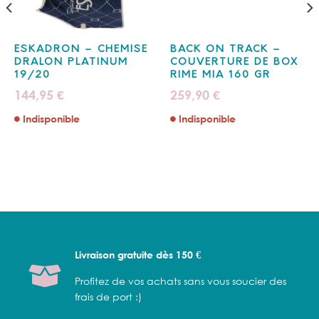
ESKADRON – CHEMISE
BACK ON TRACK –
DRALON PLATINUM
COUVERTURE DE BOX
19/20
RIME MIA 160 GR
144,95
259,90
€
€
Indisponible
Indisponible
€
 €
Livraison gratuite dès 150 €
Profitez de vos achats sans vous soucier des
frais de port :)