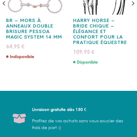
BR – MORS À
HARRY HORSE –
ANNEAUX DOUBLE
BRIDE CHIQUE –
BRISURE PESSOA
ÉLÉGANCE ET
MAGIC SYSTEM 14 MM
CONFORT POUR LA
PRATIQUE ÉQUESTRE
64,95
€
109,95
€
Indisponible
Disponible
Livraison gratuite dès 150 €
Profitez de vos achats sans vous soucier des
frais de port :)