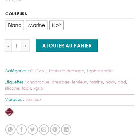
COULEURS
Blanc
Marine
Noir
quantité de Lemieux - Tapis de dressage Xgrip silicone ( taille L )
AJOUTER AU PANIER
Catégories :
CHEVAL
,
Tapis de dressage
,
Tapis de selle
Étiquettes :
chabraque
,
dressage
,
lemieux
,
marine
,
navy
,
pad
,
silicone
,
tapis
,
xgrip
Marques :
Lemieux