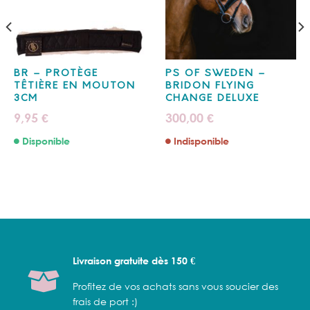
BR – PROTÈGE
PS OF SWEDEN –
TÊTIÈRE EN MOUTON
BRIDON FLYING
3CM
CHANGE DELUXE
9,95
300,00
€
€
Disponible
Indisponible
Livraison gratuite dès 150 €
Profitez de vos achats sans vous soucier des
frais de port :)