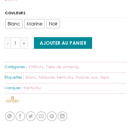
COULEURS
Blanc
Marine
Noir
quantité de Kentucky - Tapis de Selle Fishbone
AJOUTER AU PANIER
Catégories :
CHEVAL
,
Tapis de Jumping
Étiquettes :
blanc
,
fishbone
,
kentucky
,
marine
,
noir
,
tapis
Marques :
Kentucky