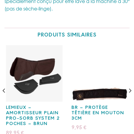
spécialement conçu pour être lavé à la machine à 30°
(pas de sèche-linge).
PRODUITS SIMILAIRES
LEMIEUX –
BR – PROTÈGE
AMORTISSEUR PLAIN
TÊTIÈRE EN MOUTON
PRO-SORB SYSTEM 2
3CM
POCHES – BRUN
9,95
€
89,95
€