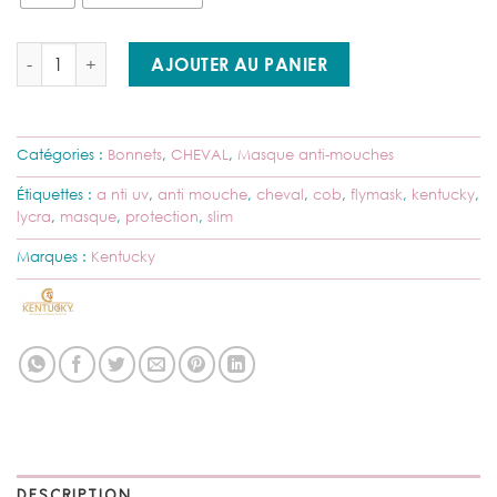
quantité de Kentucky - Masque Slim Fit anti-mouches
AJOUTER AU PANIER
Catégories :
Bonnets
,
CHEVAL
,
Masque anti-mouches
Étiquettes :
a nti uv
,
anti mouche
,
cheval
,
cob
,
flymask
,
kentucky
,
lycra
,
masque
,
protection
,
slim
Marques :
Kentucky
DESCRIPTION