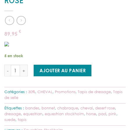
ROSE
€
89,95
5 en stock
quantité de Equestrian Stockholm - Tapis dressage Full - Desert R
AJOUTER AU PANIER
Catégories :
30%
,
CHEVAL
,
Promotions
,
Tapis de dressage
,
Tapis
de selle
Étiquettes :
bandes
,
bonnet
,
chabraque
,
cheval
,
desert rose
,
dressage
,
equestrian
,
equestrian stockholm
,
horse
,
pad
,
pink
,
suede
,
tapis
Marques :
Equestrian Stockholm