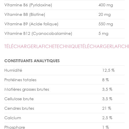
Vitamine B6 (Pyridoxine)
400 mg
Vitamine B8 (Biotine)
20 mg
Vitamine B9 (Acide folique)
550 mg
Vitamine B12 (Cyanocobalamine)
5 mg
TÉLÉCHARGERLAFICHETECHNIQUETÉLÉCHARGERLAFICH
CONSTITUANTS ANALYTIQUES
Humidité
12,5 %
Protéines totales
8 %
Matières grasses brutes
3,5 %
Cellulose brute
3,5 %
Cendres brutes
21 %
Calcium
2,5 %
Phosphore
1 %