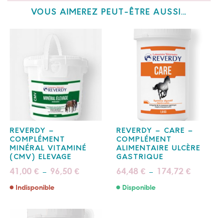
VOUS AIMEREZ PEUT-ÊTRE AUSSI…
REVERDY –
REVERDY – CARE –
COMPLÉMENT
COMPLÉMENT
MINÉRAL VITAMINÉ
ALIMENTAIRE ULCÈRE
(CMV) ELEVAGE
GASTRIQUE
Plage
Plage
41,00
96,50
64,48
174,72
€
€
€
€
–
–
de
de
prix :
prix :
Indisponible
Disponible
41,00 €
64,48 €
à
à
96,50 €
174,72 €