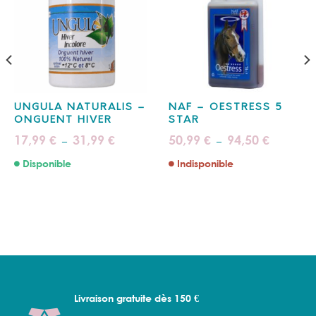
UNGULA NATURALIS –
NAF – OESTRESS 5
ONGUENT HIVER
STAR
Plage
Plage
17,99
31,99
50,99
94,50
€
€
€
€
–
–
de
de
prix :
prix :
Disponible
Indisponible
17,99 €
50,99 €
à
à
31,99 €
94,50 €
Livraison gratuite dès 150 €