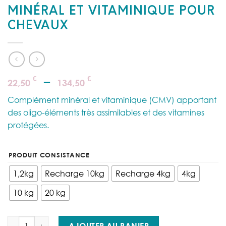
MINÉRAL ET VITAMINIQUE POUR
CHEVAUX
Plage
–
€
€
22,50
134,50
de
Complément minéral et vitaminique (CMV) apportant
prix :
des oligo-éléments très assimilables et des vitamines
22,50 €
protégées.
à
134,50 €
PRODUIT CONSISTANCE
1,2kg
Recharge 10kg
Recharge 4kg
4kg
10 kg
20 kg
quantité de Reverdy - Minéral Oligovit Easy Dose – Complément
AJOUTER AU PANIER