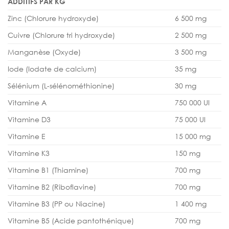
ADDITIFS PAR KG
Zinc (Chlorure hydroxyde)
6 500 mg
Cuivre (Chlorure tri hydroxyde)
2 500 mg
Manganèse (Oxyde)
3 500 mg
Iode (Iodate de calcium)
35 mg
Sélénium (L-sélénométhionine)
30 mg
Vitamine A
750 000 UI
Vitamine D3
75 000 UI
Vitamine E
15 000 mg
Vitamine K3
150 mg
Vitamine B1 (Thiamine)
700 mg
Vitamine B2 (Riboflavine)
700 mg
Vitamine B3 (PP ou Niacine)
1 400 mg
Vitamine B5 (Acide pantothénique)
700 mg