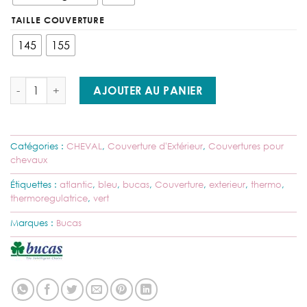
TAILLE COUVERTURE
145
155
quantité de Bucas - Couverture Atlantic Turnout 50 ( 0° / 12°)
AJOUTER AU PANIER
Catégories :
CHEVAL
,
Couverture d'Extérieur
,
Couvertures pour
chevaux
Étiquettes :
atlantic
,
bleu
,
bucas
,
Couverture
,
exterieur
,
thermo
,
thermoregulatrice
,
vert
Marques :
Bucas