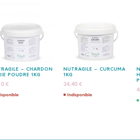
RAGILE – CHARDON
NUTRAGILE – CURCUMA
N
IE POUDRE 1KG
1KG
10
34,40
€
€
4
isponible
Indisponible