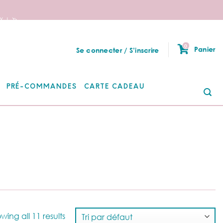
 ! 🦄
0
Panier
Se connecter / S’inscrire
PRÉ-COMMANDES
CARTE CADEAU
Re
po
wing all 11 results