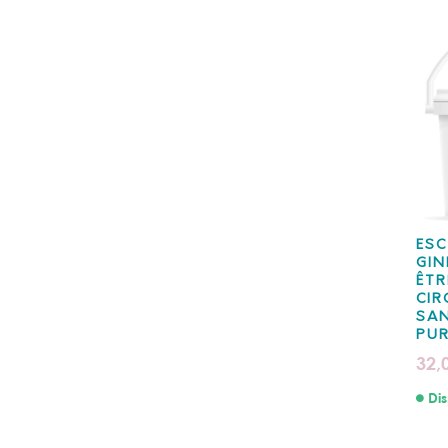
ESC
GIN
ÊTR
CIR
SAN
PU
32,
Dis