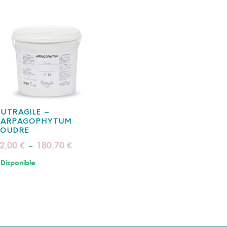
UTRAGILE –
HARPAGOPHYTUM
POUDRE
Plage
2,00
180,70
€
€
–
de
prix :
Disponible
42,00 €
à
180,70 €