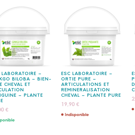
 LABORATOIRE –
ESC LABORATOIRE –
E
KGO BILOBA – BIEN-
ORTIE PURE –
P
E CHEVAL ET
ARTICULATIONS ET
D
CULATION
REMINERALISATION
C
GUINE – PLANTE
CHEVAL – PLANTE PURE
2
RE
19,90
€
00
€
Indisponible
ponible