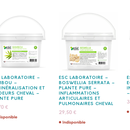
 LABORATOIRE –
ESC LABORATOIRE –
E
MBOU –
BOSWELLIA SERRATA –
E
INÉRALISATION ET
PLANTE PURE –
I
DEURS CHEVAL –
INFLAMMATIONS
–
NTE PURE
ARTICULAIRES ET
3
PULMONAIRES CHEVAL
70
€
29,50
€
isponible
Indisponible