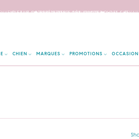
IENVENUE SUR NOTRE SITE DEDIE AUX AMOUREUX DES CHEVAUX
📦 FRAIS DE PORT OFFERTS DÈS 150€ D’ACHATS ! 📦
❤️ EXPÉDITIONS WORLDWIDE ❤️
IE
CHIEN
MARQUES
PROMOTIONS
OCCASION
Sho