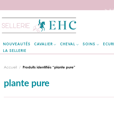
🦄 B
Skip
to
content
CAVALIER
CHEVAL
SOINS
ECUR
NOUVEAUTÉS
LA SELLERIE
Accueil
/
Produits identifiés “plante pure”
plante pure