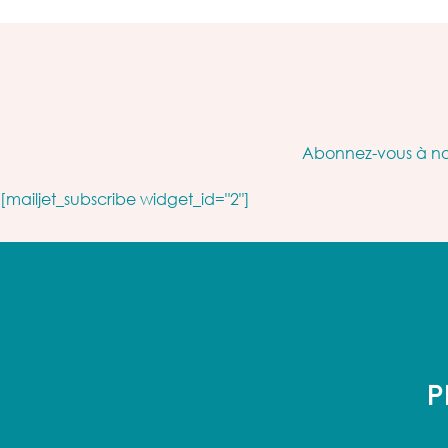
Abonnez-vous à not
[mailjet_subscribe widget_id="2"]
P