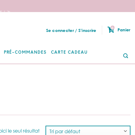
 ! 🦄
0
Panier
Se connecter / S’inscrire
PRÉ-COMMANDES
CARTE CADEAU
Re
po
ici le seul résultat