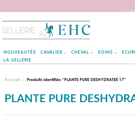
🦄 B
Skip
to
content
CAVALIER
CHEVAL
SOINS
ECUR
NOUVEAUTÉS
LA SELLERIE
Accueil
/
Produits identifiés “PLANTE PURE DESHYDRATEE 17”
PLANTE PURE DESHYDRA