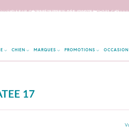
IENVENUE SUR NOTRE SITE DEDIE AUX AMOUREUX DES CHEVAUX
📦 FRAIS DE PORT OFFERTS DÈS 150€ D’ACHATS ! 📦
❤️ EXPÉDITIONS WORLDWIDE ❤️
IE
CHIEN
MARQUES
PROMOTIONS
OCCASION
TEE 17
Vo