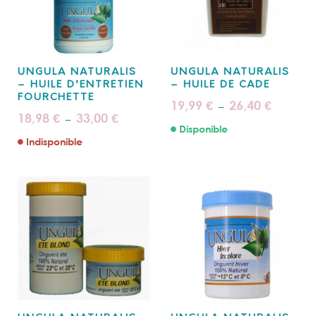
UNGULA NATURALIS
UNGULA NATURALIS
– HUILE D’ENTRETIEN
– HUILE DE CADE
FOURCHETTE
Plage
19,99
26,40
€
€
–
de
Plage
18,98
33,00
€
€
–
prix :
de
Disponible
19,99 €
prix :
à
Indisponible
18,98 €
26,40 €
à
33,00 €