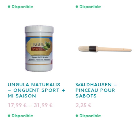
prix :
prix :
Disponible
Disponible
17,99 €
17,99 €
à
à
63,99 €
31,99 €
UNGULA NATURALIS
WALDHAUSEN –
– ONGUENT SPORT +
PINCEAU POUR
MI SAISON
SABOTS
Plage
17,99
31,99
2,25
€
€
€
–
de
prix :
Disponible
Disponible
17,99 €
à
31,99 €