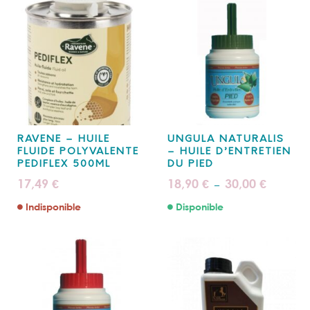
RAVENE – HUILE
UNGULA NATURALIS
FLUIDE POLYVALENTE
– HUILE D’ENTRETIEN
PEDIFLEX 500ML
DU PIED
Plage
17,49
18,90
30,00
€
€
€
–
de
prix :
Indisponible
Disponible
18,90 €
à
30,00 €