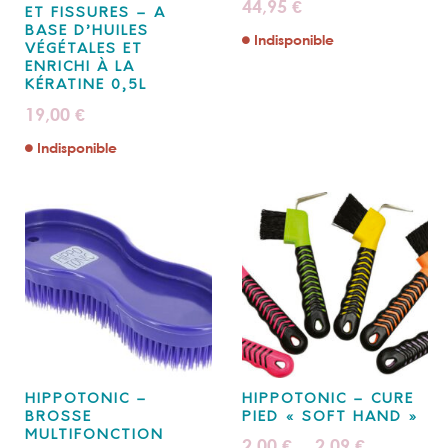
44,95
€
ET FISSURES – A
BASE D’HUILES
Indisponible
VÉGÉTALES ET
ENRICHI À LA
KÉRATINE 0,5L
19,00
€
Indisponible
HIPPOTONIC –
HIPPOTONIC – CURE
BROSSE
PIED « SOFT HAND »
MULTIFONCTION
Plage
2,00
2,09
€
€
–