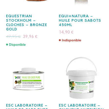
EQUESTRIAN
EQUI+NATURA –
STOCKHOLM –
HUILE POUR SABOTS
CLOCHES – BRONZE
450ML
GOLD
14,90
€
Le
Le
49,95
39,96
€
€
prix
prix
Indisponible
initial
actuel
Disponible
était :
est :
49,95 €.
39,96 €.
ESC LABORATOIRE –
ESC LABORATOIRE –