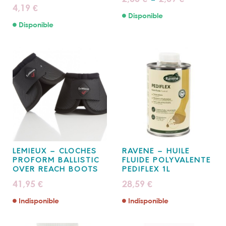
de
4,19
€
prix :
Disponible
2,00 €
à
Disponible
2,09 €
LEMIEUX – CLOCHES
RAVENE – HUILE
PROFORM BALLISTIC
FLUIDE POLYVALENTE
OVER REACH BOOTS
PEDIFLEX 1L
41,95
28,59
€
€
Indisponible
Indisponible