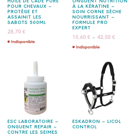
HUILE DE CADE PURE
ONGUENT NUTRITION
POUR CHEVAUX –
À LA KÉRATINE –
PROTÈGE ET
SOIN CORNE SÈCHE
ASSAINIT LES
NOURRISSANT –
SABOTS 500ML
FORMULE PRO
EXPERT
28,70
€
Plage
15,60
42,50
€
€
–
de
Indisponible
prix :
Indisponible
15,60 €
à
42,50 €
ESC LABORATOIRE –
ESKADRON – LICOL
ONGUENT REPAIR –
CONTROL
CONTRE LES SEIMES