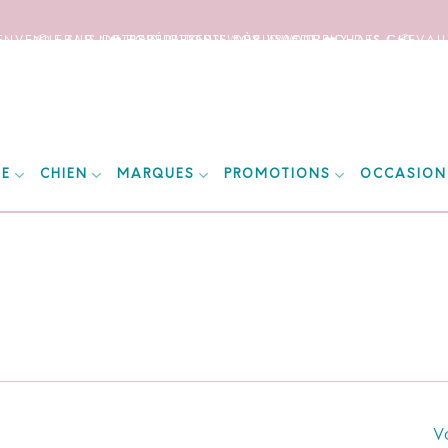
IENVENUE SUR NOTRE SITE DEDIE AUX AMOUREUX DES CHEVAUX
📦 FRAIS DE PORT OFFERTS DÈS 150€ D’ACHATS ! 📦
❤️ EXPÉDITIONS WORLDWIDE ❤️
IE
CHIEN
MARQUES
PROMOTIONS
OCCASION
Vo