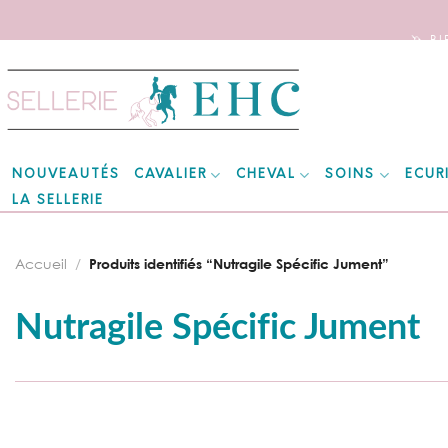
🦄 B
Skip
to
content
CAVALIER
CHEVAL
SOINS
ECUR
NOUVEAUTÉS
LA SELLERIE
Accueil
/
Produits identifiés “Nutragile Spécific Jument”
Nutragile Spécific Jument