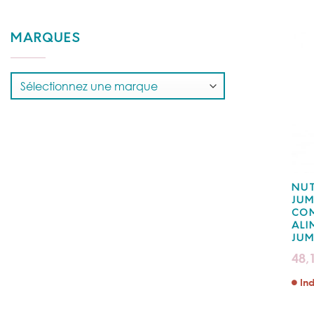
MARQUES
NUT
JUM
CO
ALI
JU
48,
Ind