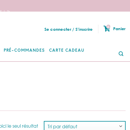
 ! 🦄
0
Panier
Se connecter / S’inscrire
PRÉ-COMMANDES
CARTE CADEAU
Re
po
ici le seul résultat