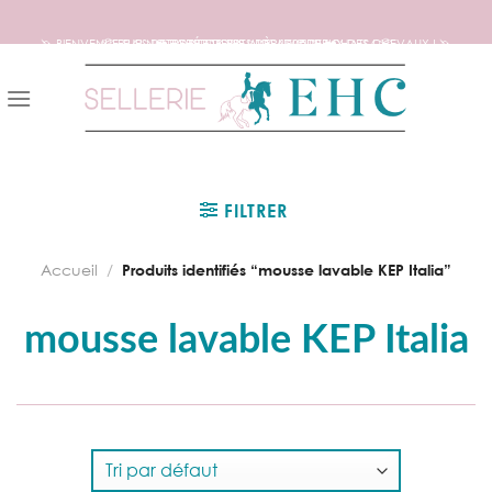
🦄 BIENVENUE SUR NOTRE SITE DEDIE AUX AMOUREUX DES CHEVAUX ! 🦄
📦 FRAIS DE PORT OFFERTS DÈS 150€ D’ACHATS ! 📦
❤️ EXPÉDITIONS WORLDWIDE ❤️
Skip
to
content
FILTRER
Accueil
/
Produits identifiés “mousse lavable KEP Italia”
mousse lavable KEP Italia