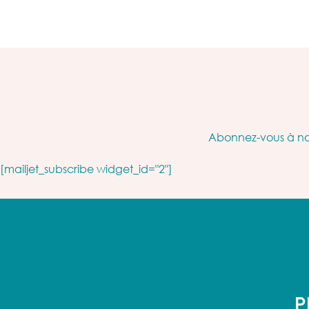
Abonnez-vous à not
[mailjet_subscribe widget_id="2"]
P