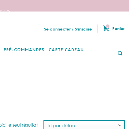
 ! 🦄
0
Panier
Se connecter / S’inscrire
PRÉ-COMMANDES
CARTE CADEAU
Re
po
ici le seul résultat