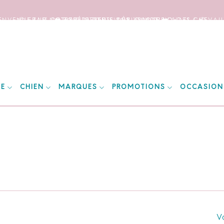
IENVENUE SUR NOTRE SITE DEDIE AUX AMOUREUX DES CHEVAUX
📦 FRAIS DE PORT OFFERTS DÈS 150€ D’ACHATS ! 📦
❤️ EXPÉDITIONS WORLDWIDE ❤️
IE
CHIEN
MARQUES
PROMOTIONS
OCCASION
Vo