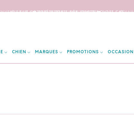
IENVENUE SUR NOTRE SITE DEDIE AUX AMOUREUX DES CHEVAUX
📦 FRAIS DE PORT OFFERTS DÈS 150€ D’ACHATS ! 📦
❤️ EXPÉDITIONS WORLDWIDE ❤️
IE
CHIEN
MARQUES
PROMOTIONS
OCCASION