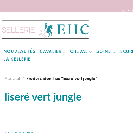
🦄 B
Skip
to
content
CAVALIER
CHEVAL
SOINS
ECUR
NOUVEAUTÉS
LA SELLERIE
Accueil
/
Produits identifiés “liseré vert jungle”
liseré vert jungle