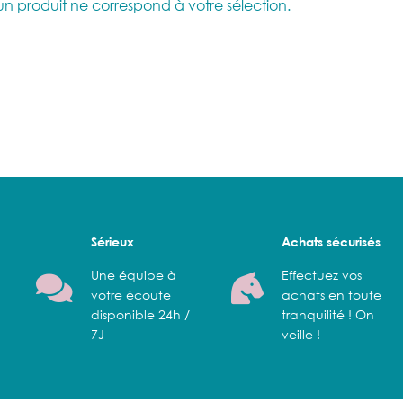
n produit ne correspond à votre sélection.
Sérieux
Achats sécurisés
Une équipe à
Effectuez vos
votre écoute
achats en toute
disponible 24h /
tranquilité ! On
7J
veille !