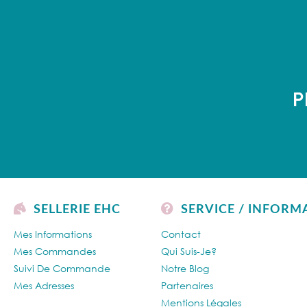
P
SELLERIE EHC
SERVICE / INFORM
Mes Informations
Contact
Mes Commandes
Qui Suis-Je?
Suivi De Commande
Notre Blog
Mes Adresses
Partenaires
Mentions Légales