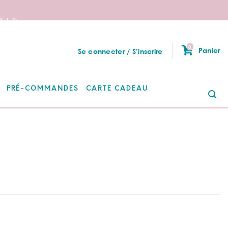
 ! 🦄
0
Panier
Se connecter / S’inscrire
PRÉ-COMMANDES
CARTE CADEAU
Re
po