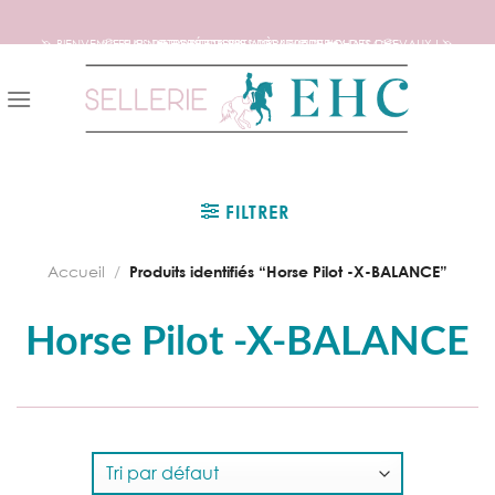
🦄 BIENVENUE SUR NOTRE SITE DEDIE AUX AMOUREUX DES CHEVAUX ! 🦄
📦 FRAIS DE PORT OFFERTS DÈS 150€ D’ACHATS ! 📦
❤️ EXPÉDITIONS WORLDWIDE ❤️
Skip
to
content
FILTRER
Accueil
/
Produits identifiés “Horse Pilot -X-BALANCE”
Horse Pilot -X-BALANCE