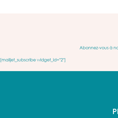
Abonnez-vous à not
[mailjet_subscribe widget_id="2"]
P