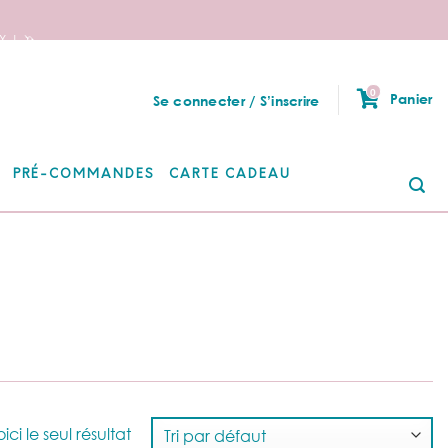
 ! 🦄
0
Panier
Se connecter / S’inscrire
PRÉ-COMMANDES
CARTE CADEAU
Re
po
ici le seul résultat