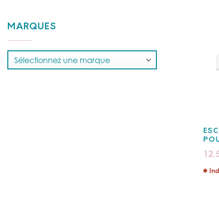
MARQUES
ESC
POU
12,
Ind