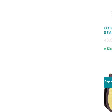
EQU
SEA
43,
Dis
Pro