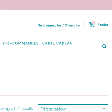
 ! 🦄
0
Panier
Se connecter / S’inscrire
PRÉ-COMMANDES
CARTE CADEAU
Re
po
wing all 14 results