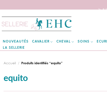
🦄 B
Skip
to
content
CAVALIER
CHEVAL
SOINS
ECUR
NOUVEAUTÉS
LA SELLERIE
Accueil
/
Produits identifiés “equito”
equito