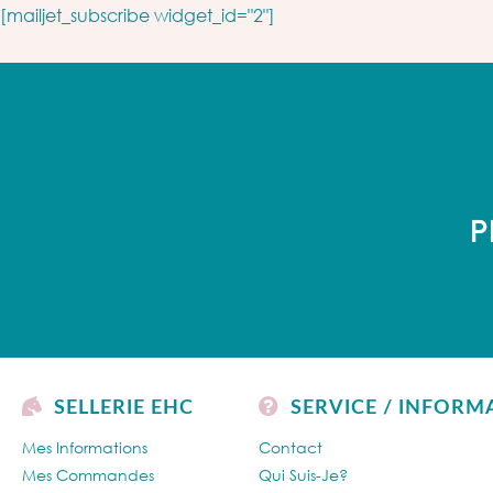
[mailjet_subscribe widget_id="2"]
P
SELLERIE EHC
SERVICE / INFORM
Mes Informations
Contact
Mes Commandes
Qui Suis-Je?