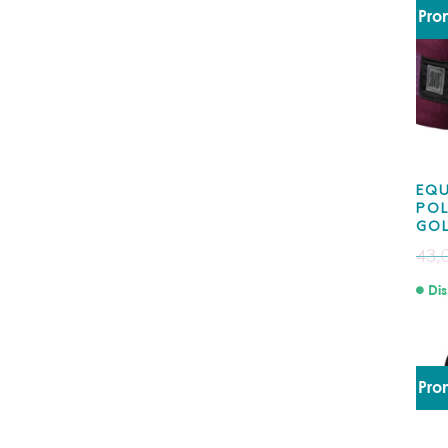
Pro
EQU
POL
GO
43,
Dis
Pro