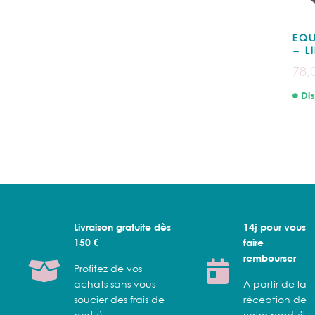
EQU
– L
78,
Dis
Livraison gratuite dès
14j pour vous
150 €
faire
rembourser
Profitez de vos
achats sans vous
A partir de la
soucier des frais de
réception de
port :)
votre produit.