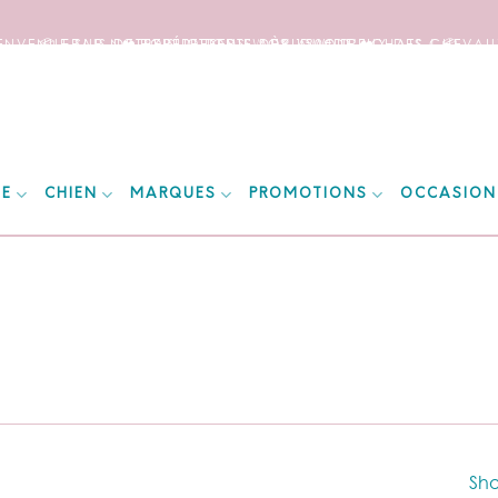
IENVENUE SUR NOTRE SITE DEDIE AUX AMOUREUX DES CHEVAUX
📦 FRAIS DE PORT OFFERTS DÈS 150€ D’ACHATS ! 📦
❤️ EXPÉDITIONS WORLDWIDE ❤️
IE
CHIEN
MARQUES
PROMOTIONS
OCCASION
Sho