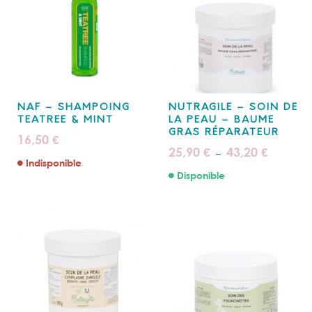
NAF – SHAMPOING
NUTRAGILE – SOIN DE
TEATREE & MINT
LA PEAU – BAUME
GRAS RÉPARATEUR
16,50
€
Plage
25,90
43,20
€
€
–
de
Indisponible
prix :
Disponible
25,90 €
à
43,20 €