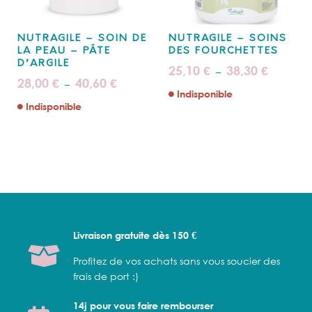
NUTRAGILE – SOIN DE
NUTRAGILE – SOINS
LA PEAU – PÂTE
DES FOURCHETTES
D’ARGILE
Plage
25,10
38,30
€
€
–
de
Plage
28,00
40,60
€
€
–
prix :
de
Indisponible
25,10 €
prix :
à
Indisponible
28,00 €
38,30 €
à
40,60 €
Livraison gratuite dès 150 €
Profitez de vos achats sans vous soucier des
frais de port :)
14j pour vous faire rembourser