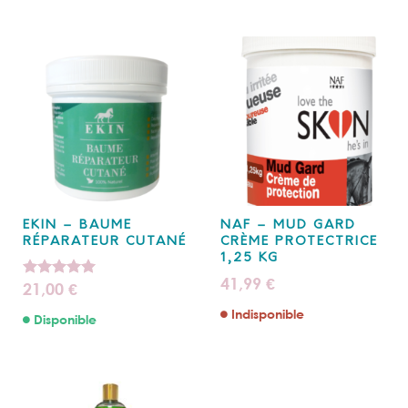
EKIN – BAUME
NAF – MUD GARD
RÉPARATEUR CUTANÉ
CRÈME PROTECTRICE
1,25 KG
41,99
€
21,00
Note
5.00
€
sur 5
Indisponible
Disponible