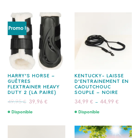
Promo !
HARRY’S HORSE –
KENTUCKY- LAISSE
GUÊTRES
D’ENTRAINEMENT EN
FLEXTRAINER HEAVY
CAOUTCHOUC
DUTY 2 (LA PAIRE)
SOUPLE – NOIRE
Le
Le
Plage
49,95
39,96
34,99
44,99
€
€
€
€
–
prix
prix
de
initial
actuel
prix :
Disponible
Disponible
était :
est :
34,99 €
49,95 €.
39,96 €.
à
44,99 €