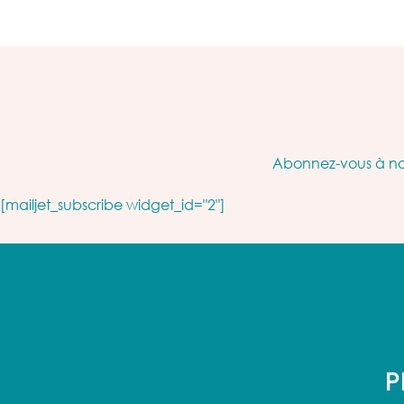
Abonnez-vous à not
[mailjet_subscribe widget_id="2"]
P