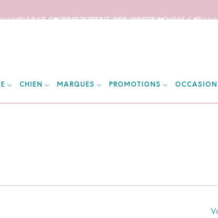
IENVENUE SUR NOTRE SITE DEDIE AUX AMOUREUX DES CHEVAUX
📦 FRAIS DE PORT OFFERTS DÈS 150€ D’ACHATS ! 📦
❤️ EXPÉDITIONS WORLDWIDE ❤️
IE
CHIEN
MARQUES
PROMOTIONS
OCCASION
Vo