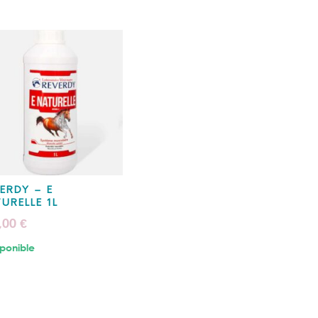
ERDY – E
URELLE 1L
,00
€
ponible