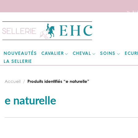
🦄 B
Skip
to
content
CAVALIER
CHEVAL
SOINS
ECUR
NOUVEAUTÉS
LA SELLERIE
Accueil
/
Produits identifiés “e naturelle”
e naturelle