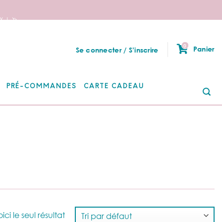
 ! 🦄
0
Panier
Se connecter / S’inscrire
PRÉ-COMMANDES
CARTE CADEAU
Re
po
ici le seul résultat