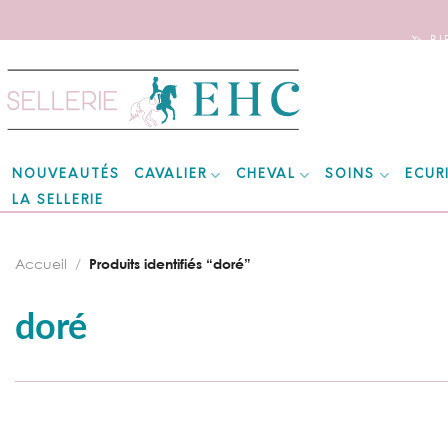
🦄 B
Skip
to
content
CAVALIER
CHEVAL
SOINS
ECUR
NOUVEAUTÉS
LA SELLERIE
Accueil
/
Produits identifiés “doré”
doré