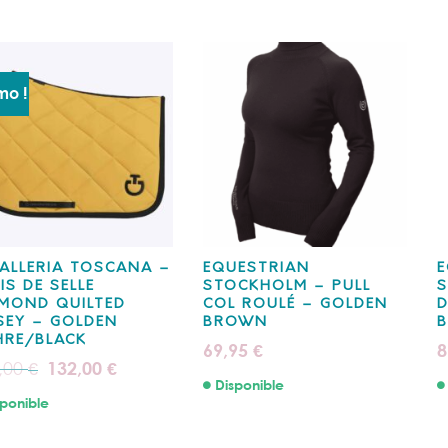
mo !
ALLERIA TOSCANA –
EQUESTRIAN
E
IS DE SELLE
STOCKHOLM – PULL
S
MOND QUILTED
COL ROULÉ – GOLDEN
D
SEY – GOLDEN
BROWN
HRE/BLACK
69,95
8
€
Le
Le
,00
132,00
€
€
prix
prix
Disponible
initial
actuel
ponible
était :
est :
165,00 €.
132,00 €.