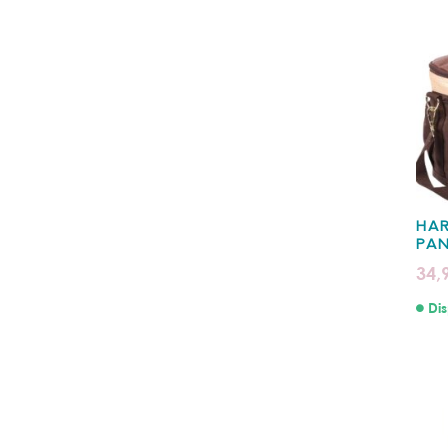
HAR
PA
34,
Dis