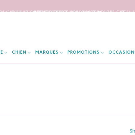
IENVENUE SUR NOTRE SITE DEDIE AUX AMOUREUX DES CHEVAUX
📦 FRAIS DE PORT OFFERTS DÈS 150€ D’ACHATS ! 📦
❤️ EXPÉDITIONS WORLDWIDE ❤️
IE
CHIEN
MARQUES
PROMOTIONS
OCCASION
Sh