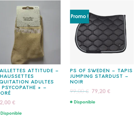
Promo !
AILLETTES ATTITUDE –
PS OF SWEDEN – TAPIS
HAUSSETTES
JUMPING STARDUST –
QUITATION ADULTES
NOIR
 PSYCOPATHE » –
Le
Le
99,00
79,20
€
€
DORÉ
prix
prix
initial
actuel
2,00
Disponible
€
était :
est :
99,00 €.
79,20 €.
Disponible