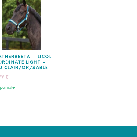
THERBEETA – LICOL
RDINATE LIGHT –
U CLAIR/OR/SABLE
99
€
ponible