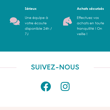
Sérieux
Achats sécurisés
Une équipe à
Effectuez vos
votre écoute
achats en toute
disponible 24h /
tranquilité ! On
7J
veille !
SUIVEZ-NOUS