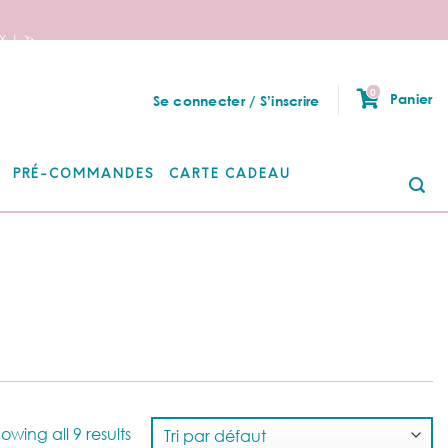
 ! 🦄
0
Panier
Se connecter / S’inscrire
PRÉ-COMMANDES
CARTE CADEAU
Re
po
owing all 9 results