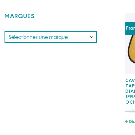
MARQUES
Pro
CAV
TAP
DIA
JER
OC
165
Dis