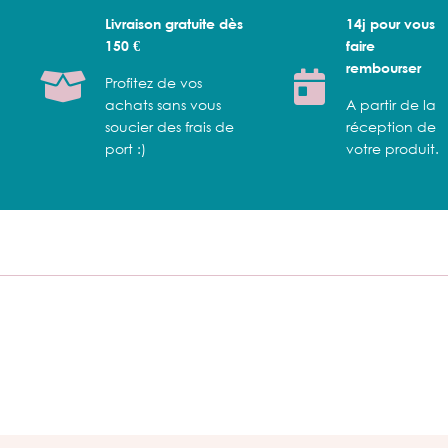
Livraison gratuite dès
14j pour vous
150 €
faire
rembourser
Profitez de vos
achats sans vous
A partir de la
soucier des frais de
réception de
port :)
votre produit.