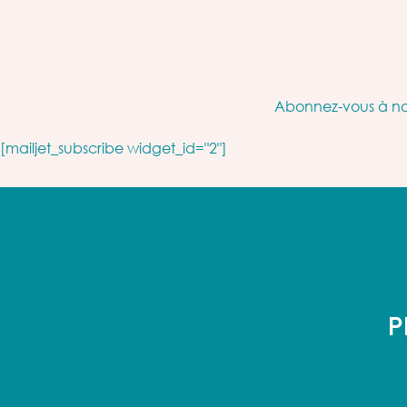
Abonnez-vous à not
[mailjet_subscribe widget_id="2"]
P