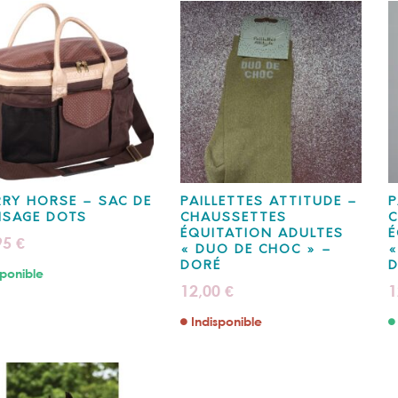
RY HORSE – SAC DE
PAILLETTES ATTITUDE –
P
NSAGE DOTS
CHAUSSETTES
C
ÉQUITATION ADULTES
É
95
€
« DUO DE CHOC » –
«
DORÉ
ponible
12,00
1
€
Indisponible