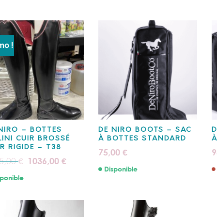
mo !
NIRO – BOTTES
DE NIRO BOOTS – SAC
D
LINI CUIR BROSSÉ
À BOTTES STANDARD
À
R RIGIDE – T38
75,00
9
€
Le
Le
5,00
1036,00
€
€
prix
prix
Disponible
initial
actuel
ponible
était :
est :
1295,00 €.
1036,00 €.