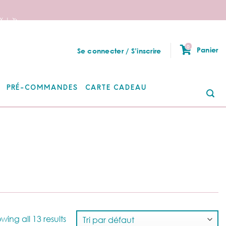
 ! 🦄
0
Panier
Se connecter / S’inscrire
PRÉ-COMMANDES
CARTE CADEAU
Re
po
wing all 13 results