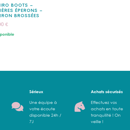
IRO BOOTS –
IÈRES ÉPERONS –
RRON BROSSÉES
00
€
ponible
Sérieux
Achats sécurisés
Une équipe à
Effectuez vos
votre écoute
achats en toute
disponible 24h /
tranquilité ! On
7J
veille !