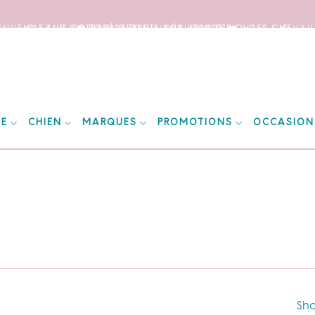
IENVENUE SUR NOTRE SITE DEDIE AUX AMOUREUX DES CHEVAUX
📦 FRAIS DE PORT OFFERTS DÈS 150€ D’ACHATS ! 📦
❤️ EXPÉDITIONS WORLDWIDE ❤️
IE
CHIEN
MARQUES
PROMOTIONS
OCCASION
Sho