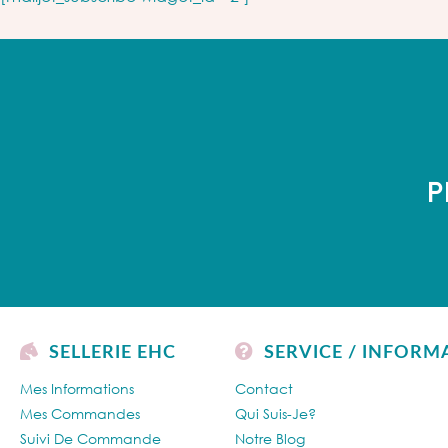
P
SELLERIE EHC
SERVICE / INFORM
Mes Informations
Contact
Mes Commandes
Qui Suis-Je?
Suivi De Commande
Notre Blog