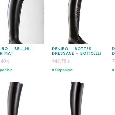
IRO – BELLINI –
DENIRO – BOTTES
D
R MAT
DRESSAGE – BOTICELLI
D
,40
949,75
7
€
€
ponible
Disponible