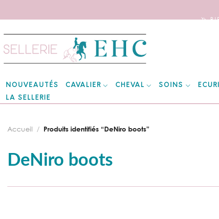
🦄 B
Skip
to
content
CAVALIER
CHEVAL
SOINS
ECUR
NOUVEAUTÉS
LA SELLERIE
Accueil
/
Produits identifiés “DeNiro boots”
DeNiro boots