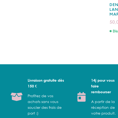
DEN
LAN
MA
50,
Dis
Livraison gratuite dès
14j pour vous
150 €
faire
rembourser
Profitez de vos
achats sans vous
A partir de la
soucier des frais de
réception de
port :)
votre produit.