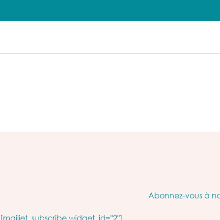
Abonnez-vous à not
[mailjet_subscribe widget_id="2"]