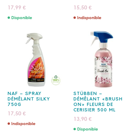
17,99
15,50
€
€
Disponible
Indisponible
NAF – SPRAY
STÜBBEN –
DÉMÊLANT SILKY
DÉMÊLANT «BRUSH
750G
ON» FLEURS DE
CERISIER 500 ML
17,50
€
13,90
€
Indisponible
Disponible