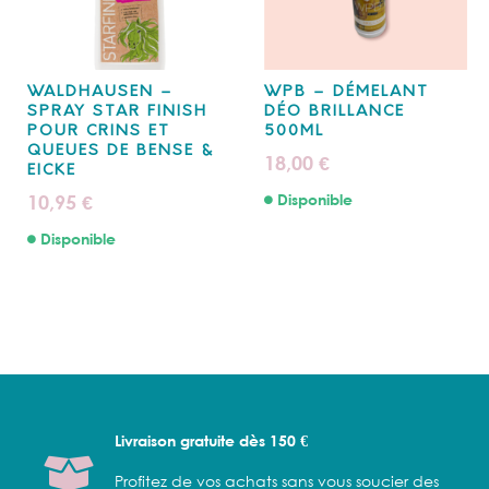
WALDHAUSEN –
WPB – DÉMELANT
SPRAY STAR FINISH
DÉO BRILLANCE
POUR CRINS ET
500ML
QUEUES DE BENSE &
18,00
€
EICKE
10,95
Disponible
€
Disponible
Livraison gratuite dès 150 €
Profitez de vos achats sans vous soucier des