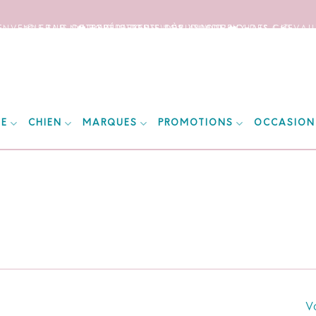
IENVENUE SUR NOTRE SITE DEDIE AUX AMOUREUX DES CHEVAUX
📦 FRAIS DE PORT OFFERTS DÈS 150€ D’ACHATS ! 📦
❤️ EXPÉDITIONS WORLDWIDE ❤️
IE
CHIEN
MARQUES
PROMOTIONS
OCCASION
Vo