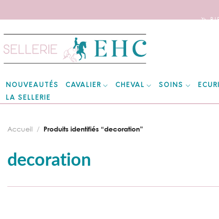
🦄 B
Skip
to
content
CAVALIER
CHEVAL
SOINS
ECUR
NOUVEAUTÉS
LA SELLERIE
Accueil
/
Produits identifiés “decoration”
decoration