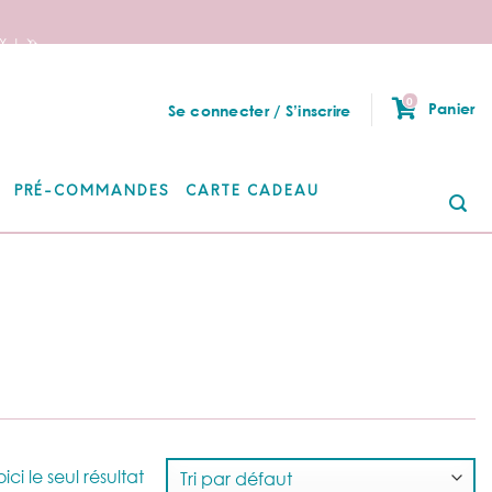
 ! 🦄
0
Panier
Se connecter / S’inscrire
PRÉ-COMMANDES
CARTE CADEAU
Re
po
ici le seul résultat