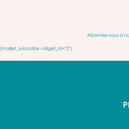
Abonnez-vous à not
[mailjet_subscribe widget_id="2"]
P