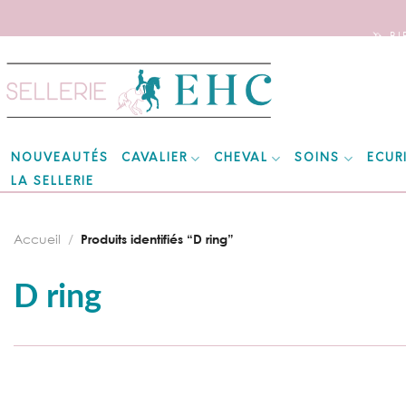
🦄 B
Skip
to
content
CAVALIER
CHEVAL
SOINS
ECUR
NOUVEAUTÉS
LA SELLERIE
Accueil
/
Produits identifiés “D ring”
D ring