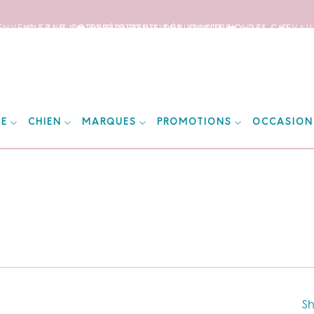
IENVENUE SUR NOTRE SITE DEDIE AUX AMOUREUX DES CHEVAUX
📦 FRAIS DE PORT OFFERTS DÈS 150€ D’ACHATS ! 📦
❤️ EXPÉDITIONS WORLDWIDE ❤️
IE
CHIEN
MARQUES
PROMOTIONS
OCCASION
Sh