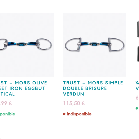
ST – MORS OLIVE
TRUST – MORS SIMPLE
W
ET IRON EGGBUT
DOUBLE BRISURE
PTICAL
VERDUN
6
,99
115,50
€
€
ponible
Indisponible