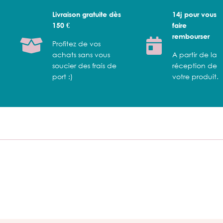
Livraison gratuite dès
14j pour vous
150 €
faire
rembourser
Profitez de vos
achats sans vous
A partir de la
soucier des frais de
réception de
port :)
votre produit.