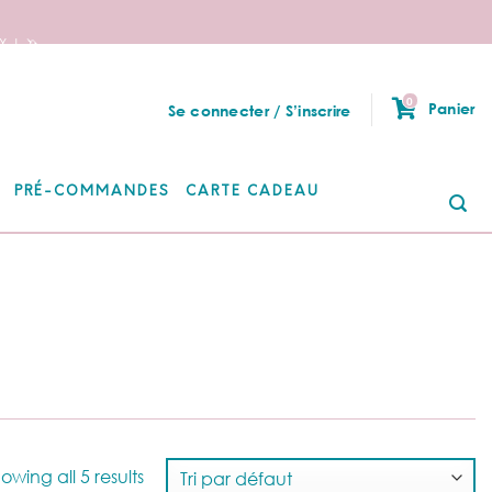
 ! 🦄
0
Panier
Se connecter / S’inscrire
PRÉ-COMMANDES
CARTE CADEAU
Re
po
owing all 5 results