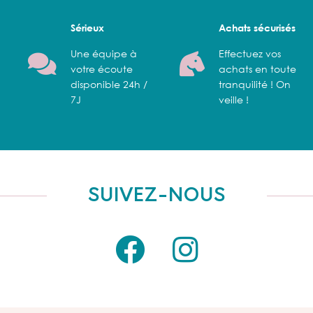
Sérieux
Achats sécurisés
Une équipe à
Effectuez vos
votre écoute
achats en toute
disponible 24h /
tranquilité ! On
7J
veille !
SUIVEZ-NOUS