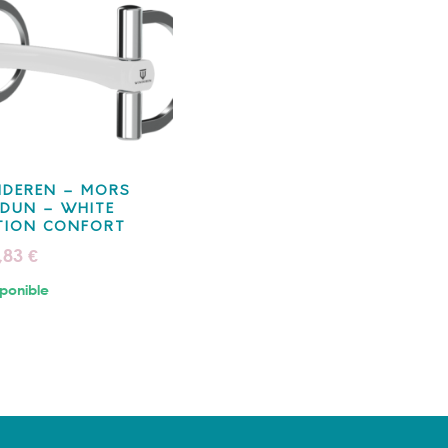
NDEREN – MORS
DUN – WHITE
TION CONFORT
,83
€
ponible