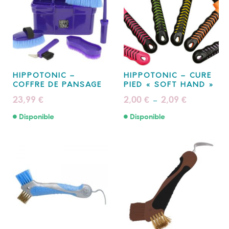
HIPPOTONIC –
HIPPOTONIC – CURE
COFFRE DE PANSAGE
PIED « SOFT HAND »
Plage
23,99
2,00
2,09
€
€
€
–
de
prix :
Disponible
Disponible
2,00 €
à
2,09 €