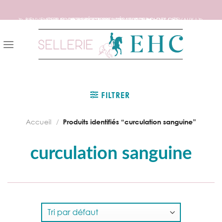
🦄 BIENVENUE SUR NOTRE SITE DEDIE AUX AMOUREUX DES CHEVAUX ! 🦄
📦 FRAIS DE PORT OFFERTS DÈS 150€ D’ACHATS ! 📦
❤️ EXPÉDITIONS WORLDWIDE ❤️
Skip
to
content
FILTRER
Accueil
/
Produits identifiés “curculation sanguine”
curculation sanguine