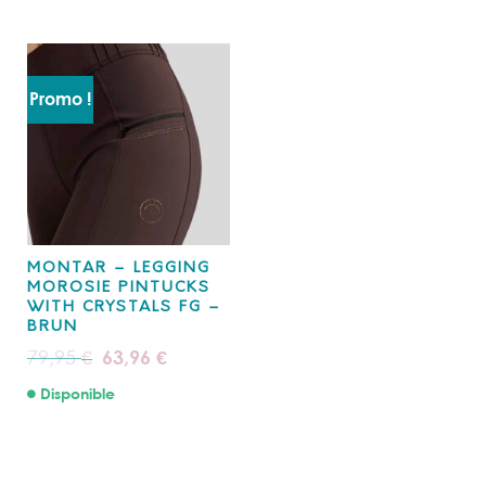
Promo !
MONTAR – LEGGING
MOROSIE PINTUCKS
WITH CRYSTALS FG –
BRUN
Le
Le
79,95
63,96
€
€
prix
prix
initial
actuel
Disponible
était :
est :
79,95 €.
63,96 €.