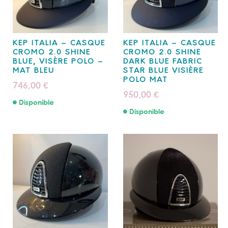
KEP ITALIA – CASQUE
KEP ITALIA – CASQUE
CROMO 2.0 SHINE
CROMO 2.0 SHINE
BLUE, VISÈRE POLO –
DARK BLUE FABRIC
MAT BLEU
STAR BLUE VISIÈRE
POLO MAT
746,00
€
950,00
€
Disponible
Disponible