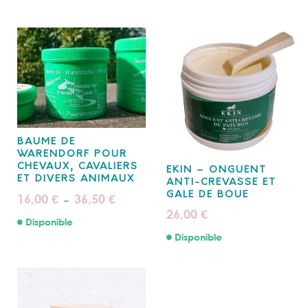
BAUME DE
WARENDORF POUR
CHEVAUX, CAVALIERS
EKIN – ONGUENT
ET DIVERS ANIMAUX
ANTI-CREVASSE ET
GALE DE BOUE
Plage
16,00
36,50
€
€
–
de
26,00
€
prix :
Disponible
16,00 €
à
Disponible
36,50 €