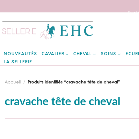
🦄 B
Skip
to
content
CAVALIER
CHEVAL
SOINS
ECUR
NOUVEAUTÉS
LA SELLERIE
Accueil
/
Produits identifiés “cravache tête de cheval”
cravache tête de cheval