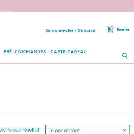
 ! 🦄
0
Panier
Se connecter / S’inscrire
PRÉ-COMMANDES
CARTE CADEAU
Re
po
ici le seul résultat