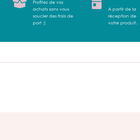
Profitez de vos
achats sans vous
A partir de la
soucier des frais de
réception de
port :)
votre produit.