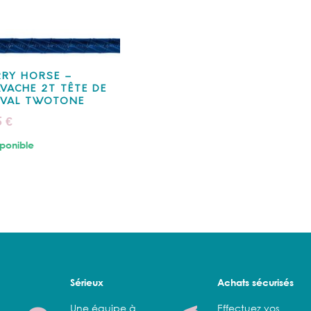
RY HORSE –
VACHE 2T TÊTE DE
EVAL TWOTONE
5
€
ponible
Sérieux
Achats sécurisés
Une équipe à
Effectuez vos