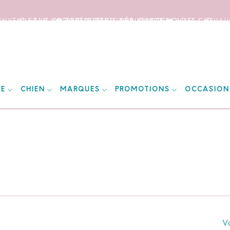
IENVENUE SUR NOTRE SITE DEDIE AUX AMOUREUX DES CHEVAUX
📦 FRAIS DE PORT OFFERTS DÈS 150€ D’ACHATS ! 📦
❤️ EXPÉDITIONS WORLDWIDE ❤️
IE
CHIEN
MARQUES
PROMOTIONS
OCCASION
Vo