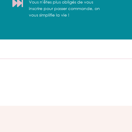
Vous n'êtes plus obligés de vous
inscrire pour passer commande, on
vous simplifie la vie !