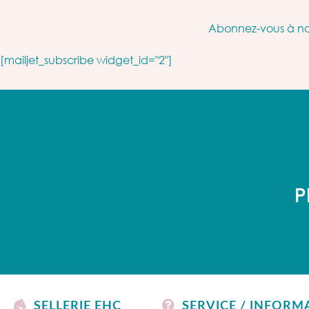
Abonnez-vous à not
[mailjet_subscribe widget_id="2"]
P
SELLERIE EHC
SERVICE / INFORM