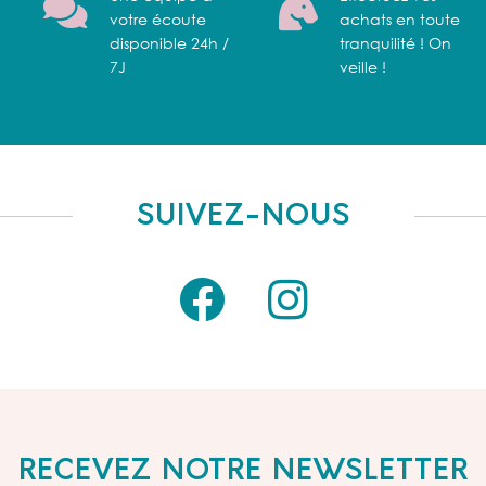
votre écoute
achats en toute
disponible 24h /
tranquilité ! On
7J
veille !
SUIVEZ-NOUS
RECEVEZ NOTRE NEWSLETTER