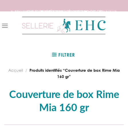
🦄 BIENVENUE SUR NOTRE SITE DEDIE AUX AMOUREUX DES CHEVAUX ! 🦄
📦 FRAIS DE PORT OFFERTS DÈS 150€ D’ACHATS ! 📦
❤️ EXPÉDITIONS WORLDWIDE ❤️
Skip
to
content
FILTRER
Accueil
/
Produits identifiés “Couverture de box Rime Mia
160 gr”
Couverture de box Rime
Mia 160 gr