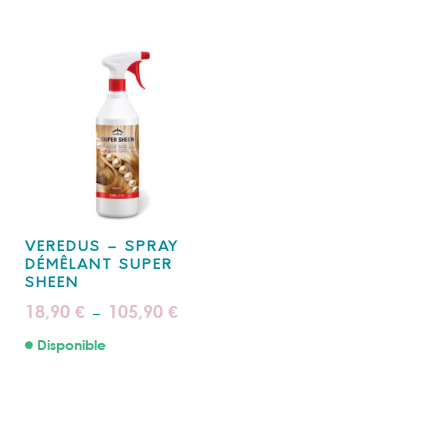
VEREDUS – SPRAY
DÉMÊLANT SUPER
SHEEN
Plage
18,90
105,90
€
€
–
de
prix :
Disponible
18,90 €
à
105,90 €