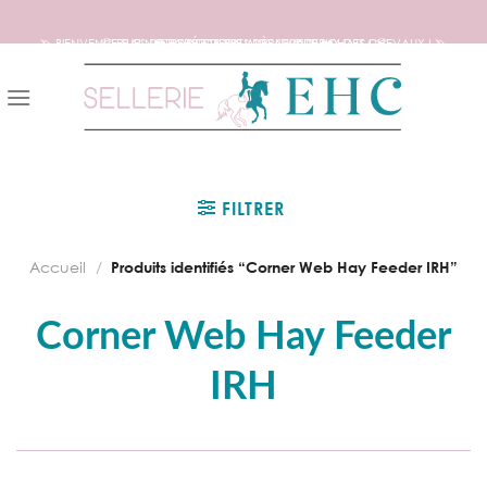
🦄 BIENVENUE SUR NOTRE SITE DEDIE AUX AMOUREUX DES CHEVAUX ! 🦄
📦 FRAIS DE PORT OFFERTS DÈS 150€ D’ACHATS ! 📦
❤️ EXPÉDITIONS WORLDWIDE ❤️
Skip
to
content
FILTRER
Accueil
/
Produits identifiés “Corner Web Hay Feeder IRH”
Corner Web Hay Feeder
IRH