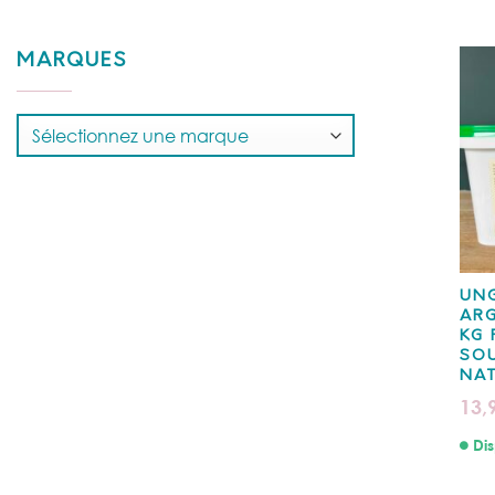
MARQUES
UNG
ARG
KG 
SOU
NA
13,
Dis