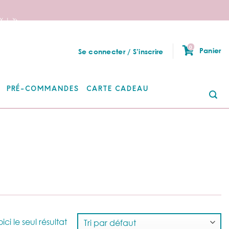
 ! 🦄
0
Panier
Se connecter / S’inscrire
PRÉ-COMMANDES
CARTE CADEAU
Re
po
ici le seul résultat