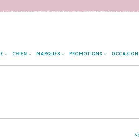
IENVENUE SUR NOTRE SITE DEDIE AUX AMOUREUX DES CHEVAUX
📦 FRAIS DE PORT OFFERTS DÈS 150€ D’ACHATS ! 📦
❤️ EXPÉDITIONS WORLDWIDE ❤️
IE
CHIEN
MARQUES
PROMOTIONS
OCCASION
Vo