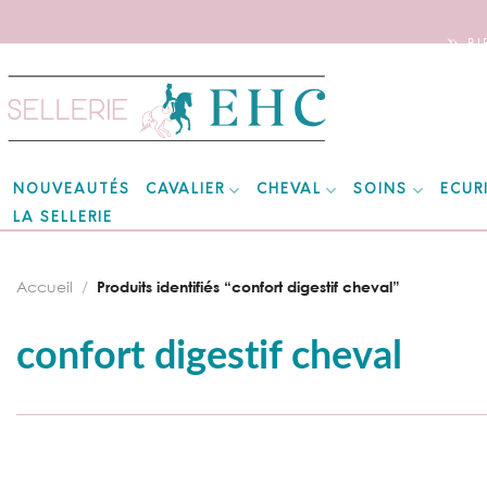
🦄 B
Skip
to
content
CAVALIER
CHEVAL
SOINS
ECUR
NOUVEAUTÉS
LA SELLERIE
Accueil
/
Produits identifiés “confort digestif cheval”
confort digestif cheval