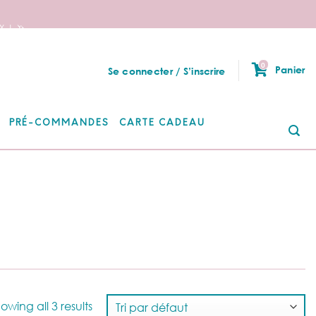
 ! 🦄
0
Panier
Se connecter / S’inscrire
PRÉ-COMMANDES
CARTE CADEAU
Re
po
owing all 3 results