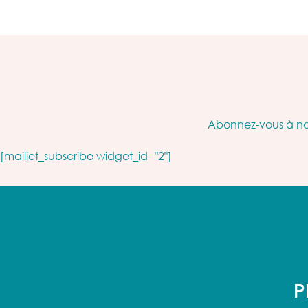
Abonnez-vous à not
[mailjet_subscribe widget_id="2"]
P