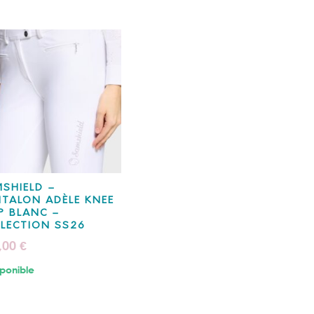
SHIELD –
TALON ADÈLE KNEE
P BLANC –
LECTION SS26
,00
€
ponible