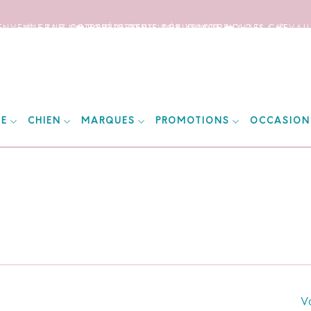
IENVENUE SUR NOTRE SITE DEDIE AUX AMOUREUX DES CHEVAUX
📦 FRAIS DE PORT OFFERTS DÈS 150€ D’ACHATS ! 📦
❤️ EXPÉDITIONS WORLDWIDE ❤️
IE
CHIEN
MARQUES
PROMOTIONS
OCCASION
Vo