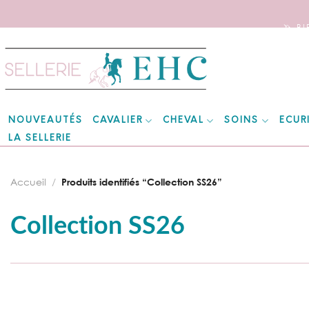
🦄 B
Skip
to
content
CAVALIER
CHEVAL
SOINS
ECUR
NOUVEAUTÉS
LA SELLERIE
Accueil
/
Produits identifiés “Collection SS26”
Collection SS26