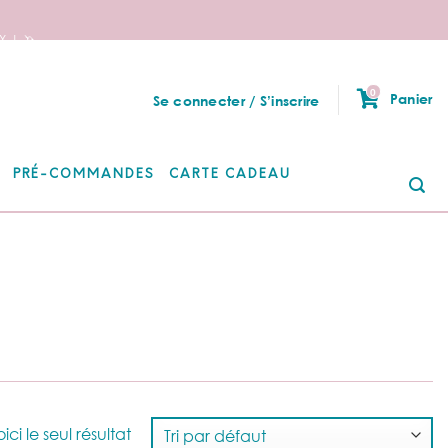
 ! 🦄
0
Panier
Se connecter / S’inscrire
PRÉ-COMMANDES
CARTE CADEAU
Re
po
ici le seul résultat