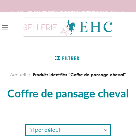
🦄 BIENVENUE SUR NOTRE SITE DEDIE AUX AMOUREUX DES CHEVAUX ! 🦄
📦 FRAIS DE PORT OFFERTS DÈS 150€ D’ACHATS ! 📦
❤️ EXPÉDITIONS WORLDWIDE ❤️
Skip
to
content
FILTRER
Accueil
/
Produits identifiés “Coffre de pansage cheval”
Coffre de pansage cheval