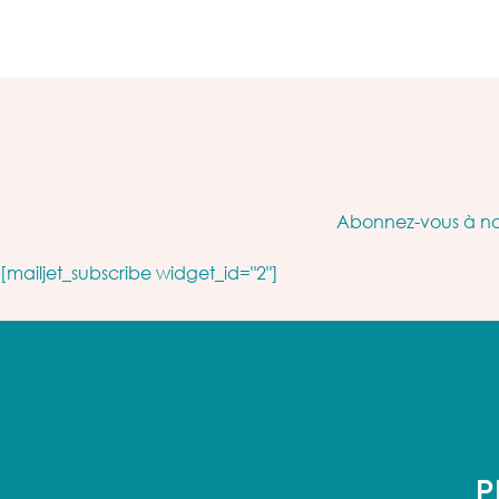
Abonnez-vous à not
[mailjet_subscribe widget_id="2"]
P