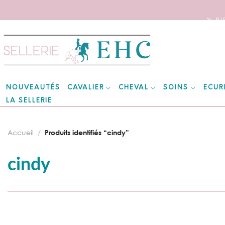
🦄 B
Skip
to
content
CAVALIER
CHEVAL
SOINS
ECUR
NOUVEAUTÉS
LA SELLERIE
Accueil
/
Produits identifiés “cindy”
cindy