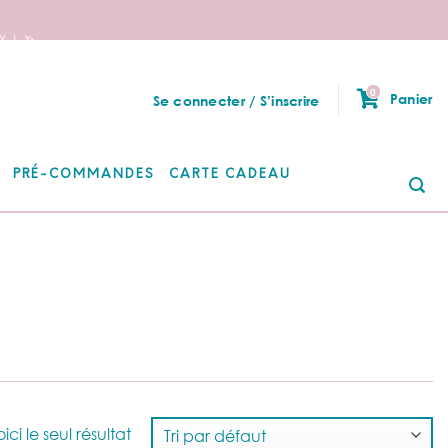
 ! 🦄
0
Panier
Se connecter / S’inscrire
PRÉ-COMMANDES
CARTE CADEAU
Re
po
ici le seul résultat