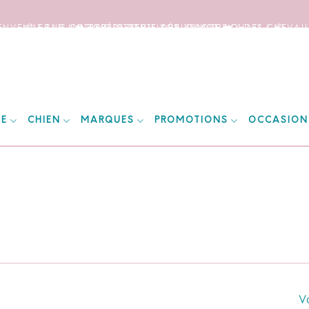
IENVENUE SUR NOTRE SITE DEDIE AUX AMOUREUX DES CHEVAUX
📦 FRAIS DE PORT OFFERTS DÈS 150€ D’ACHATS ! 📦
❤️ EXPÉDITIONS WORLDWIDE ❤️
IE
CHIEN
MARQUES
PROMOTIONS
OCCASION
Vo