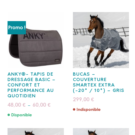
Promo !
ANKY®- TAPIS DE
BUCAS –
DRESSAGE BASIC –
COUVERTURE
CONFORT ET
SMARTEX EXTRA
PERFORMANCE AU
(-20° / 10°) – GRIS
QUOTIDIEN
299,00
€
Plage
48,00
60,00
€
€
–
de
Indisponible
prix :
Disponible
48,00 €
à
60,00 €