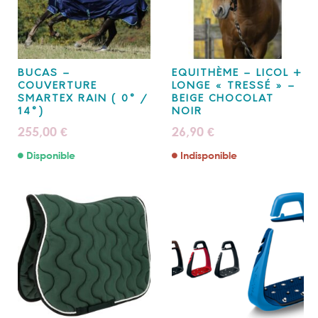
BUCAS –
EQUITHÈME – LICOL +
COUVERTURE
LONGE « TRESSÉ » –
SMARTEX RAIN ( 0° /
BEIGE CHOCOLAT
14°)
NOIR
255,00
26,90
€
€
Disponible
Indisponible