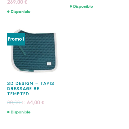
269,00
€
Disponible
Disponible
Promo !
SD DESIGN – TAPIS
DRESSAGE BE
TEMPTED
Le
Le
80,00
64,00
€
€
prix
prix
initial
actuel
Disponible
était :
est :
80,00 €.
64,00 €.