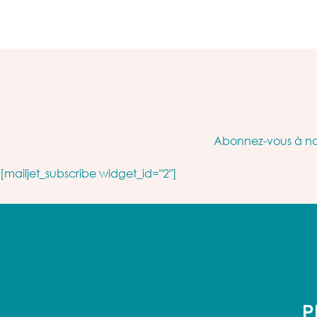
Abonnez-vous à not
[mailjet_subscribe widget_id="2"]
P