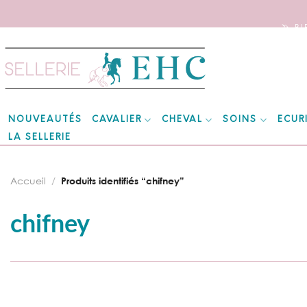
🦄 B
Skip
to
content
CAVALIER
CHEVAL
SOINS
ECUR
NOUVEAUTÉS
LA SELLERIE
Accueil
/
Produits identifiés “chifney”
chifney