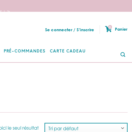
 ! 🦄
0
Panier
Se connecter / S’inscrire
PRÉ-COMMANDES
CARTE CADEAU
Re
po
ici le seul résultat