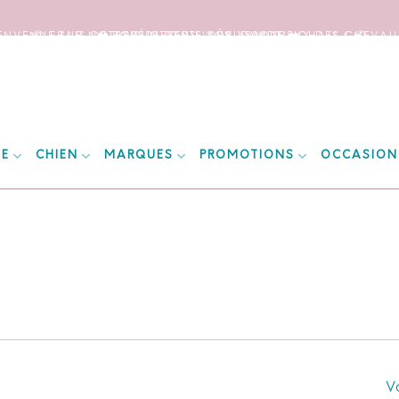
IENVENUE SUR NOTRE SITE DEDIE AUX AMOUREUX DES CHEVAUX
📦 FRAIS DE PORT OFFERTS DÈS 150€ D’ACHATS ! 📦
❤️ EXPÉDITIONS WORLDWIDE ❤️
IE
CHIEN
MARQUES
PROMOTIONS
OCCASION
Vo