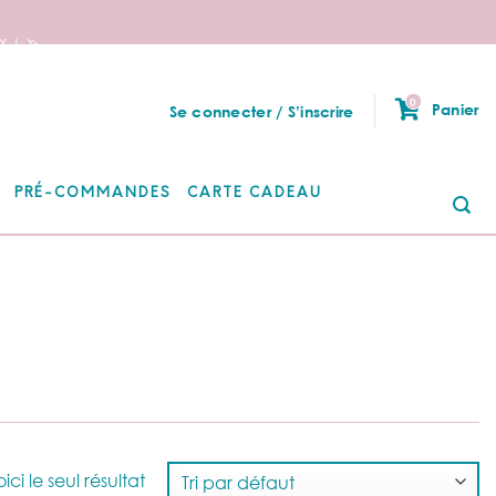
 ! 🦄
0
Panier
Se connecter / S’inscrire
PRÉ-COMMANDES
CARTE CADEAU
Re
po
ici le seul résultat