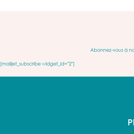
Abonnez-vous à not
[mailjet_subscribe widget_id="2"]
P