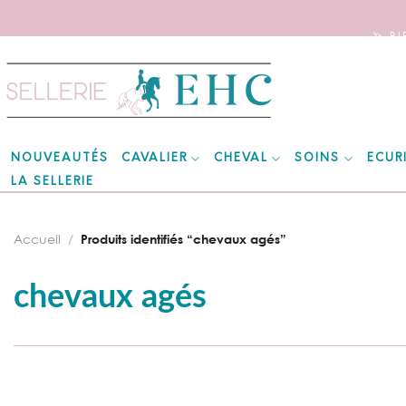
🦄 B
Skip
to
content
CAVALIER
CHEVAL
SOINS
ECUR
NOUVEAUTÉS
LA SELLERIE
Accueil
/
Produits identifiés “chevaux agés”
chevaux agés