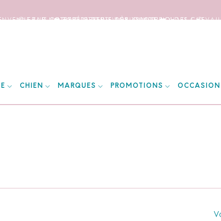
IENVENUE SUR NOTRE SITE DEDIE AUX AMOUREUX DES CHEVAUX
📦 FRAIS DE PORT OFFERTS DÈS 150€ D’ACHATS ! 📦
❤️ EXPÉDITIONS WORLDWIDE ❤️
IE
CHIEN
MARQUES
PROMOTIONS
OCCASION
Vo