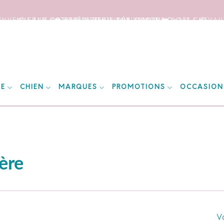
IENVENUE SUR NOTRE SITE DEDIE AUX AMOUREUX DES CHEVAUX
📦 FRAIS DE PORT OFFERTS DÈS 150€ D’ACHATS ! 📦
❤️ EXPÉDITIONS WORLDWIDE ❤️
IE
CHIEN
MARQUES
PROMOTIONS
OCCASION
ère
Vo