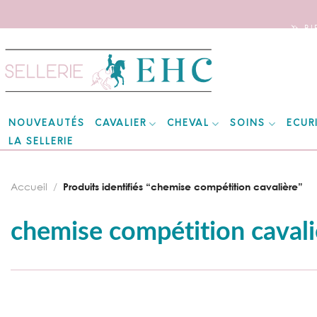
🦄 B
Skip
to
content
CAVALIER
CHEVAL
SOINS
ECUR
NOUVEAUTÉS
LA SELLERIE
Accueil
/
Produits identifiés “chemise compétition cavalière”
chemise compétition cavali