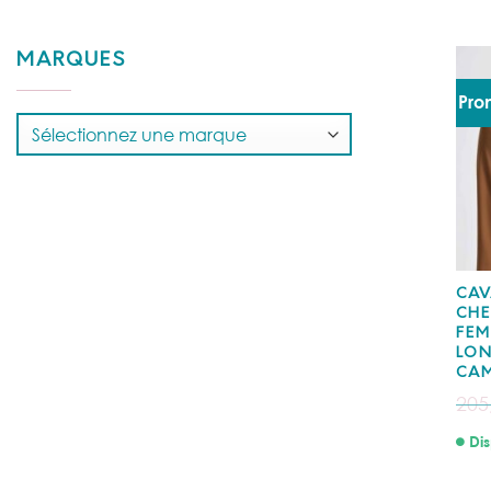
MARQUES
Pro
CAV
CHE
FE
LO
CA
205
Dis