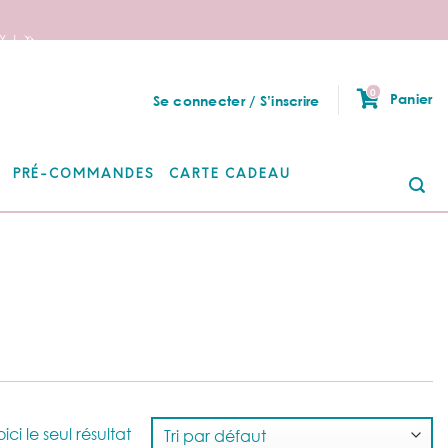
 ! 🦄
0
Panier
Se connecter / S’inscrire
PRÉ-COMMANDES
CARTE CADEAU
Re
po
ici le seul résultat